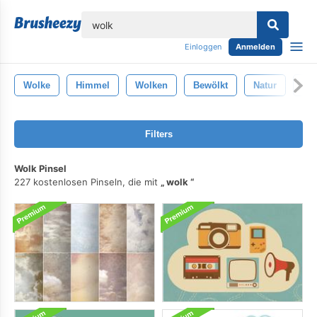
lose
Einloggen
Anmelden
Wolke
Himmel
Wolken
Bewölkt
Natur
Tex
Filters
Wolk Pinsel
227 kostenlosen Pinseln, die mit
wolk