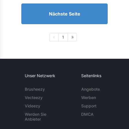
Nächste Seite
1
Unser Netzwerk
Seitenlinks
Brusheezy
Angebote
Vecteezy
Werben
Videezy
Support
Werden Sie
DMCA
Anbieter