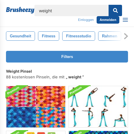
lose
Einloggen
Anmelden
Gesundheit
Fitness
Fitnessstudio
Rahmen
Ge
Filters
Weight Pinsel
88 kostenlosen Pinseln, die mit
weight