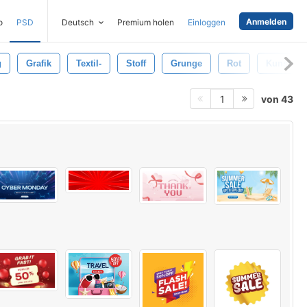
Anmelden
o
PSD
Deutsch
Premium holen
Einloggen
g
Grafik
Textil-
Stoff
Grunge
Rot
Kunst
von 43
1