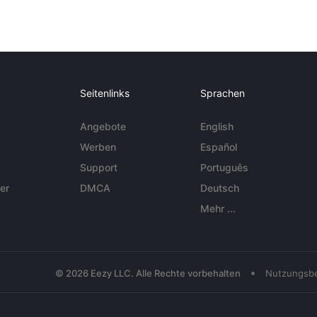
Seitenlinks
Sprachen
Angebote
English
Werben
Español
Support
Português
er
DMCA
Deutsch
Mehr ...
•
© 2026 Eezy LLC. Alle Rechte vorbehalten
Nutzungsb