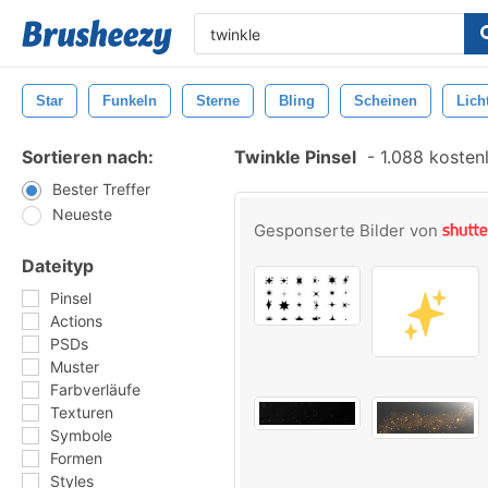
Star
Funkeln
Sterne
Bling
Scheinen
Lich
Sortieren nach:
Twinkle Pinsel
-
1.088 kostenl
Bester Treffer
Neueste
Gesponserte Bilder von
Dateityp
Pinsel
Actions
PSDs
Muster
Farbverläufe
Texturen
Symbole
Formen
Styles