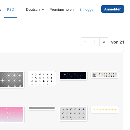
Anmelden
o
PSD
Deutsch
Premium holen
Einloggen
von 21
1