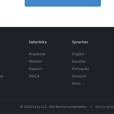
Seitenlinks
Sprachen
Angebote
English
Werben
Español
Support
Português
er
DMCA
Deutsch
Mehr ...
•
© 2026 Eezy LLC. Alle Rechte vorbehalten
Nutzungsb