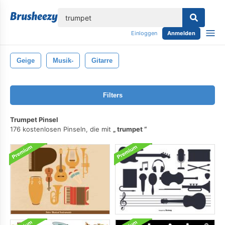
lose
Einloggen
Anmelden
Geige
Musik-
Gitarre
Filters
Trumpet Pinsel
176 kostenlosen Pinseln, die mit
trumpet