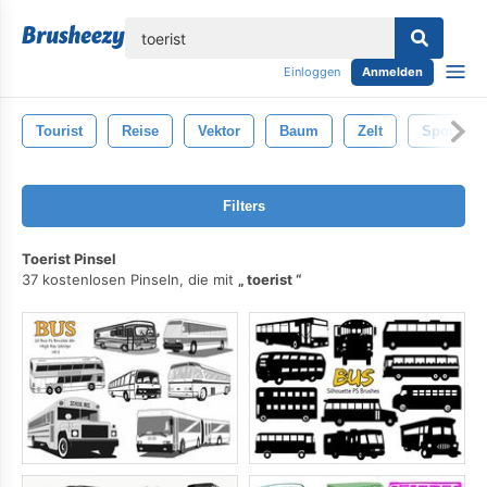
lose
Einloggen
Anmelden
Tourist
Reise
Vektor
Baum
Zelt
Sport
Filters
Toerist Pinsel
37 kostenlosen Pinseln, die mit
toerist