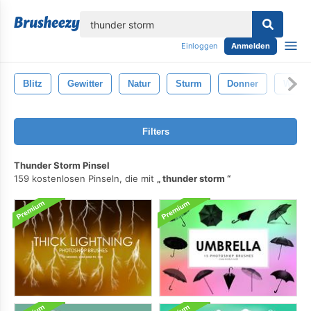
lose
Einloggen
Anmelden
Blitz
Gewitter
Natur
Sturm
Donner
Wetter
Filters
Thunder Storm Pinsel
159 kostenlosen Pinseln, die mit
thunder storm