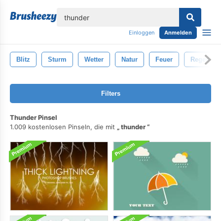
lose
Einloggen
Anmelden
Blitz
Sturm
Wetter
Natur
Feuer
Regen
Filters
Thunder Pinsel
1.009 kostenlosen Pinseln, die mit
thunder