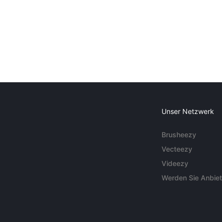
Unser Netzwerk
Brusheezy
Vecteezy
Videezy
Werden Sie Anbiet