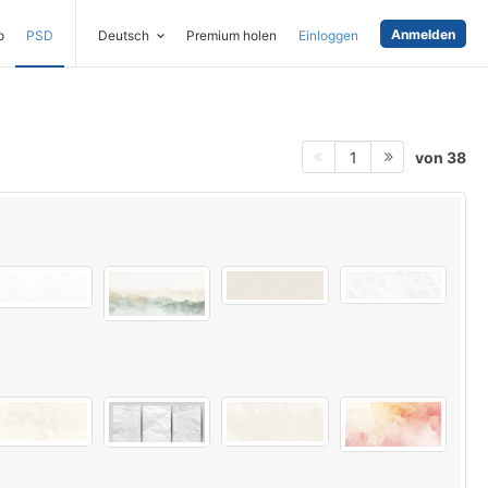
Anmelden
o
PSD
Deutsch
Premium holen
Einloggen
von 38
1