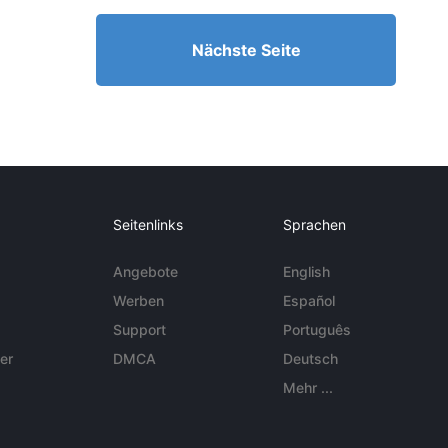
Nächste Seite
Seitenlinks
Sprachen
Angebote
English
Werben
Español
Support
Português
er
DMCA
Deutsch
Mehr ...