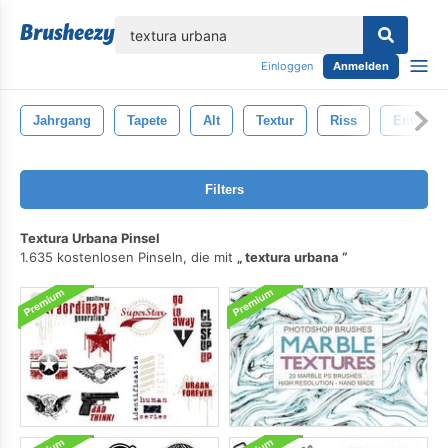
lose
Einloggen
Anmelden
Jahrgang
Tapete
Alt
Textur
Riss
Entwurf
Filters
Textura Urbana Pinsel
1.635 kostenlosen Pinseln, die mit
textura urbana