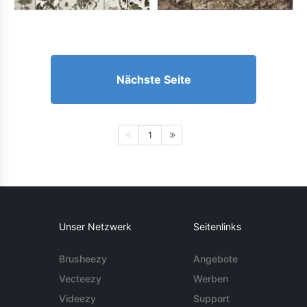
Nächste Seite
1
Unser Netzwerk
Seitenlinks
Brusheezy
Angebote
Vecteezy
Werben
Videezy
Support