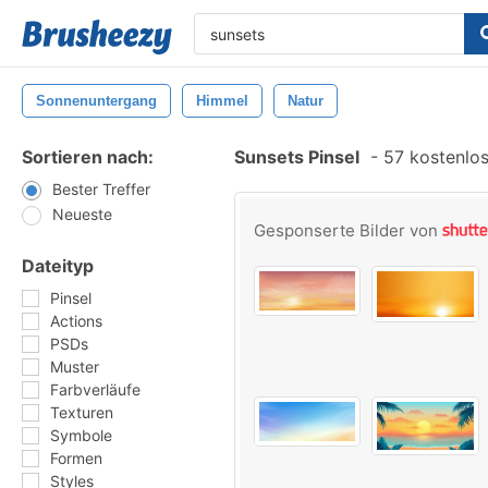
Sonnenuntergang
Himmel
Natur
Sortieren nach:
Sunsets Pinsel
-
57 kostenlos
Bester Treffer
Neueste
Gesponserte Bilder von
Dateityp
Pinsel
Actions
PSDs
Muster
Farbverläufe
Texturen
Symbole
Formen
Styles