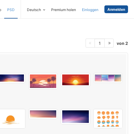
Anmelden
o
PSD
Deutsch
Premium holen
Einloggen
von 2
1