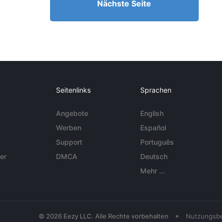
Nächste Seite
Seitenlinks
Sprachen
Angebote
English
Werben
Español
Support
Português
er
DMCA
Deutsch
Mehr ...
•
© 2026 Eezy LLC. Alle Rechte vorbehalten
Nutzungsb