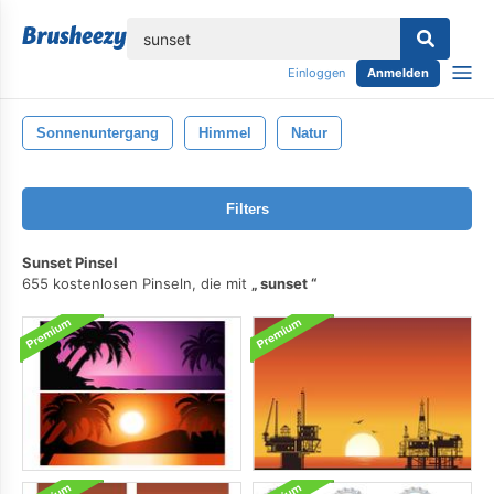
lose
Einloggen
Anmelden
Sonnenuntergang
Himmel
Natur
Filters
Sunset Pinsel
655 kostenlosen Pinseln, die mit
sunset