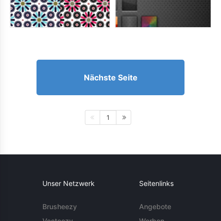
Nächste Seite
1
Unser Netzwerk
Seitenlinks
Brusheezy
Angebote
Vecteezy
Werben