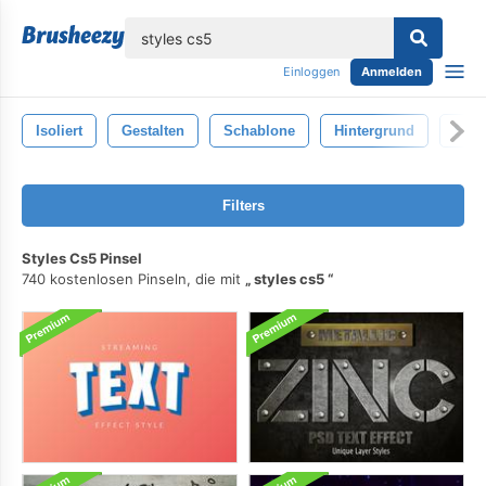
lose
Einloggen
Anmelden
Isoliert
Gestalten
Schablone
Hintergrund
Stil
Filters
Styles Cs5 Pinsel
740 kostenlosen Pinseln, die mit
styles cs5