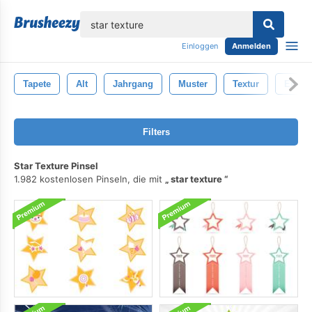
lose
Einloggen
Anmelden
Tapete
Alt
Jahrgang
Muster
Textur
Entwu
Filters
Star Texture Pinsel
1.982 kostenlosen Pinseln, die mit
star texture