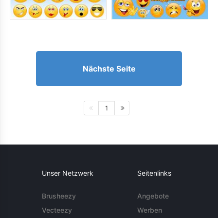
Nächste Seite
1
Unser Netzwerk
Seitenlinks
Brusheezy
Angebote
Vecteezy
Werben