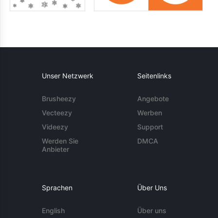
Unser Netzwerk
Seitenlinks
Brusheezy
Angebote
Vecteezy
Werben
Videezy
Support
Werden Sie
DMCA
Anbieter
Sprachen
Über Uns
English
Über uns