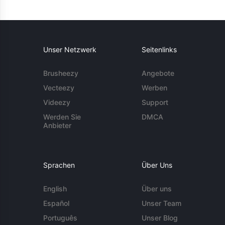
Unser Netzwerk
Seitenlinks
Brusheezy
Angebote
Vecteezy
Werben
Videezy
Support
Werden Sie
DMCA
Anbieter
Sprachen
Über Uns
English
Über uns
Español
Unser Team
Português
Unser Blog