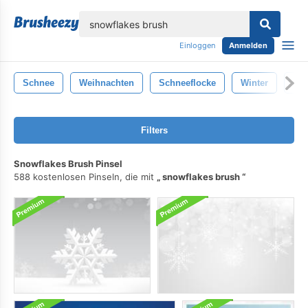
lose
Einloggen
Anmelden
Schnee
Weihnachten
Schneeflocke
Winter
Ste
Filters
Snowflakes Brush Pinsel
588 kostenlosen Pinseln, die mit
snowflakes brush