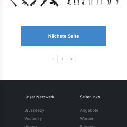
Nächste Seite
1
Unser Netzwerk
Seitenlinks
Brusheezy
Angebote
Vecteezy
Werben
Videezy
Support