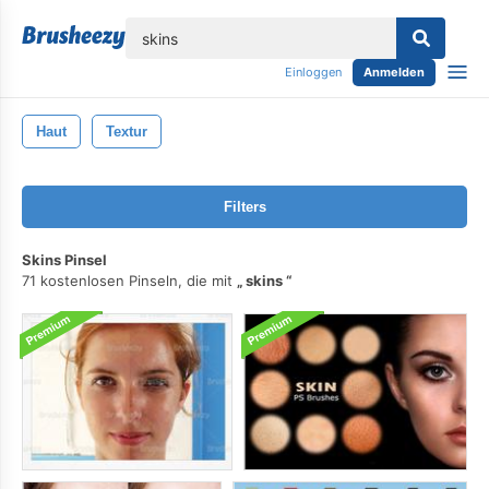
lose
Einloggen
Anmelden
Haut
Textur
Filters
Skins Pinsel
71 kostenlosen Pinseln, die mit
skins