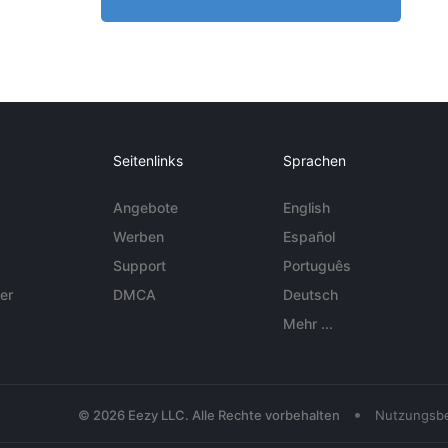
Seitenlinks
Sprachen
Angebote
English
Werben
Español
Support
Português
er
DMCA
Deutsch
Mehr ...
•
© 2026 Eezy LLC. Alle Rechte vorbehalten
Nutzungsb