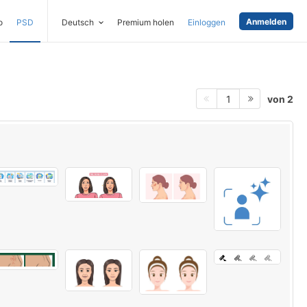
Anmelden
o
PSD
Deutsch
Premium holen
Einloggen
von 2
1