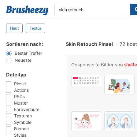
Haut
Textur
Sortieren nach:
Skin Retouch Pinsel
-
72 kost
Bester Treffer
Neueste
Gesponserte Bilder von
Dateityp
Pinsel
Actions
PSDs
Muster
Farbverläufe
Texturen
Symbole
Formen
Styles