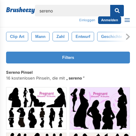
lose
Einloggen
Anmelden
Clip Art
Mann
Zahl
Entwurf
Geschichte
P
Filters
Sereno Pinsel
16 kostenlosen Pinseln, die mit
sereno