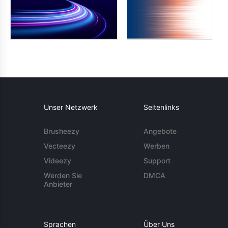
Unser Netzwerk
Seitenlinks
Brusheezy
Angebote
Vecteezy
Werben
Videezy
Support
Werden Sie
DMCA
Anbieter
Sprachen
Über Uns