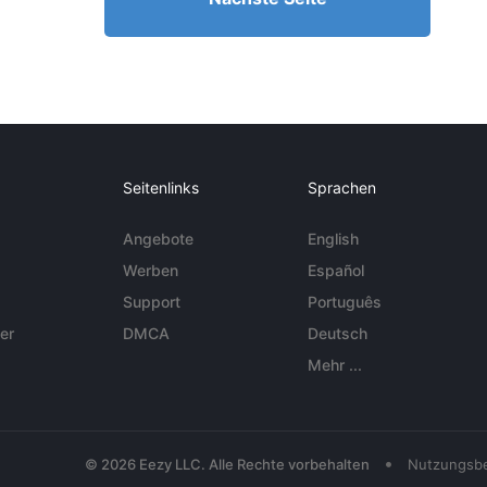
Seitenlinks
Sprachen
Angebote
English
Werben
Español
Support
Português
er
DMCA
Deutsch
Mehr ...
•
© 2026 Eezy LLC. Alle Rechte vorbehalten
Nutzungsb