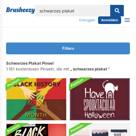
lose
Einloggen
Anmelden
Filters
Schwarzes Plakat Pinsel
1.161 kostenlosen Pinseln, die mit
schwarzes plakat