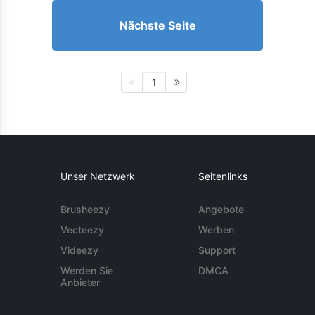
Nächste Seite
1
Unser Netzwerk
Seitenlinks
Brusheezy
Angebote
Vecteezy
Werben
Videezy
Support
Werden Sie
DMCA
Anbieter