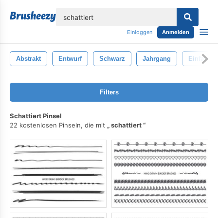
lose
Einloggen
Anmelden
Abstrakt
Entwurf
Schwarz
Jahrgang
Einfarbig
Filters
Schattiert Pinsel
22 kostenlosen Pinseln, die mit
schattiert