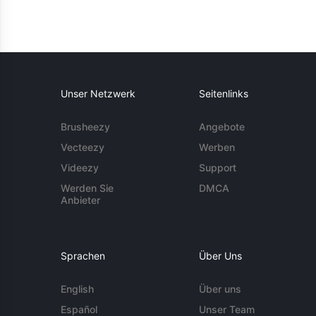
Unser Netzwerk
Seitenlinks
Brusheezy
Angebote
Vecteezy
Werben
Videezy
Support
Werden Sie
DMCA
Anbieter
Sprachen
Über Uns
English
Über uns
Español
Unser Team