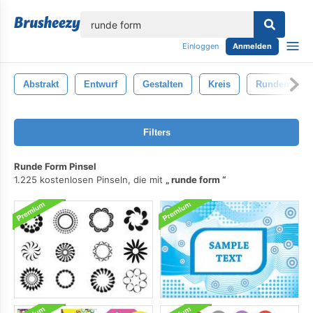
lose
Einloggen
Anmelden
Abstrakt
Entwurf
Gestalten
Kreis
Runden
Filters
Runde Form Pinsel
1.225 kostenlosen Pinseln, die mit
runde form