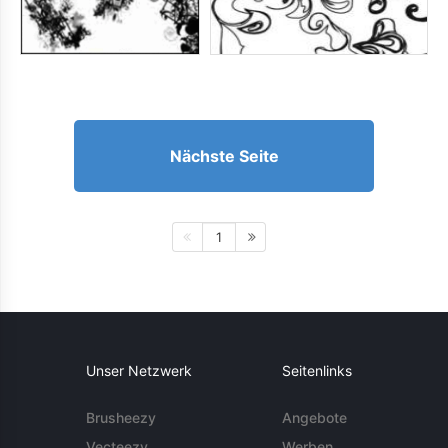
Nächste Seite
1
Unser Netzwerk
Seitenlinks
Brusheezy
Angebote
Vecteezy
Werben