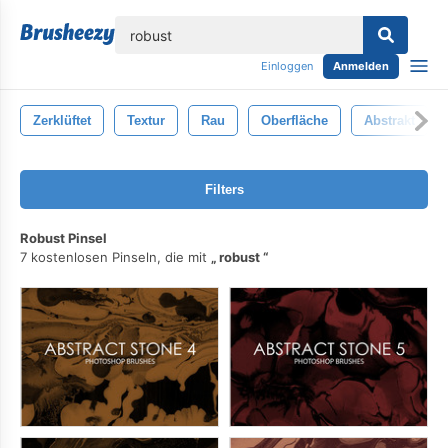
lose
Einloggen
Anmelden
Zerklüftet
Textur
Rau
Oberfläche
Abstrakt
Filters
Robust Pinsel
7 kostenlosen Pinseln, die mit
robust