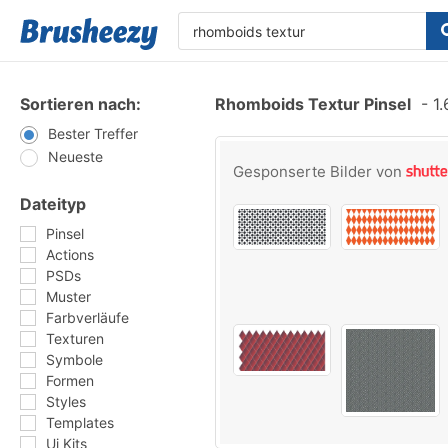
Sortieren nach:
Rhomboids Textur Pinsel
-
1.
Bester Treffer
Neueste
Gesponserte Bilder von
Dateityp
Pinsel
Actions
PSDs
Muster
Farbverläufe
Texturen
Symbole
Formen
Styles
Templates
Ui Kits