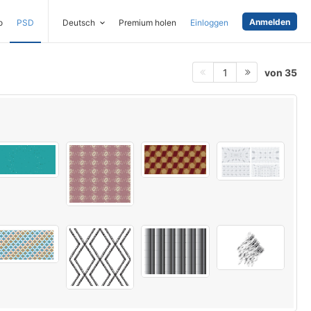
Anmelden
o
PSD
Deutsch
Premium holen
Einloggen
von 35
1