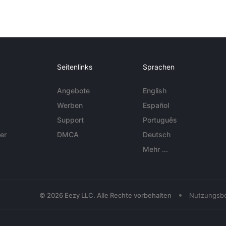
Seitenlinks
Sprachen
Angebote
English
Werben
Español
Support
Português
er
DMCA
Deutsch
Mehr ...
•
© 2026 Eezy LLC. Alle Rechte vorbehalten
Nutzungsb