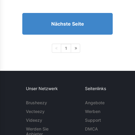
Nächste Seite
1
Unser Netzwerk
Seitenlinks
Brusheezy
Angebote
Vecteezy
Werben
Videezy
Support
Werden Sie
DMCA
Anbieter