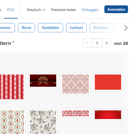
Anmelden
o
PSD
Deutsch
Premium holen
Einloggen
mmes-
Rose
Gestalten
Isoliert
Emblem
Scrolle
ttern
von 38
1