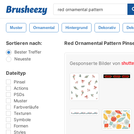
Muster
Ornamental
Hintergrund
Dekorativ
Dek
Sortieren nach:
Red Ornamental Pattern Pinse
Bester Treffer
Neueste
Gesponserte Bilder von
Dateityp
Pinsel
Actions
PSDs
Muster
Farbverläufe
Texturen
Symbole
Formen
Styles