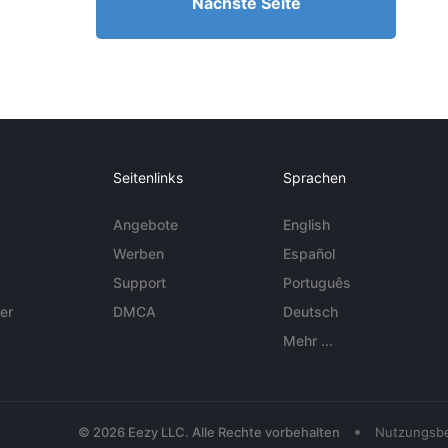
Nächste Seite
Seitenlinks
Sprachen
Angebote
English
Werben
Español
Support
Português
er
DMCA
Deutsch
Mehr ...
•
© 2026 Eezy LLC. Alle Rechte vorbehalten
Nutzungsb