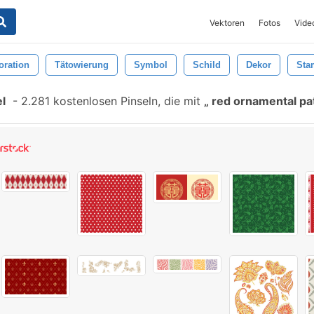
Vektoren
Fotos
Vide
oration
Tätowierung
Symbol
Schild
Dekor
Sta
l
-
2.281 kostenlosen Pinseln, die mit
red ornamental pa