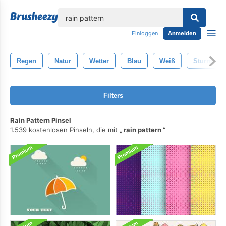
lose
Einloggen
Anmelden
Regen
Natur
Wetter
Blau
Weiß
Sturm
Filters
Rain Pattern Pinsel
1.539 kostenlosen Pinseln, die mit
rain pattern