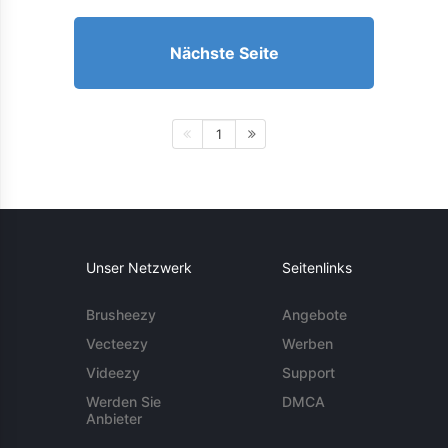
Nächste Seite
1
Unser Netzwerk
Seitenlinks
Brusheezy
Angebote
Vecteezy
Werben
Videezy
Support
Werden Sie
DMCA
Anbieter