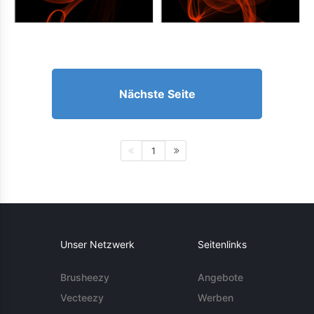
Nächste Seite
1
Unser Netzwerk
Seitenlinks
Brusheezy
Angebote
Vecteezy
Werben