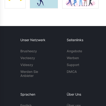
Unser Netzwerk
Seitenlinks
Brusheezy
Angebote
Vecteezy
Werben
Videezy
Support
Werden Sie
DMCA
Anbieter
Sprachen
Über Uns
English
Über uns