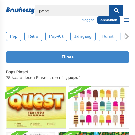
lose
Einloggen
Anmelden
Pop
Retro
Pop-Art
Jahrgang
Kunst
Punkt
Filters
Pops Pinsel
78 kostenlosen Pinseln, die mit
pops