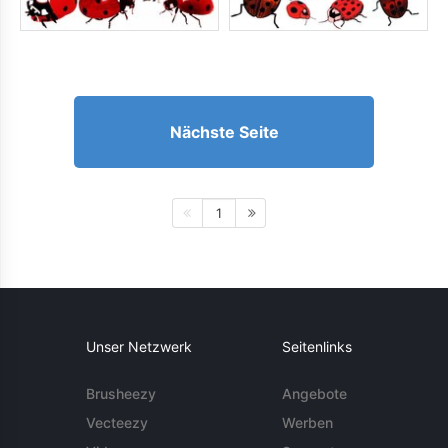
Nächste Seite
1
Unser Netzwerk
Seitenlinks
Brusheezy
Angebote
Vecteezy
Werben