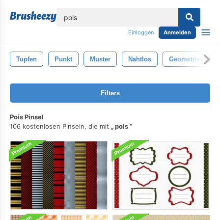
lose
Einloggen
Anmelden
Tupfen
Punkt
Muster
Nahtlos
Geometrisch
Filters
Pois Pinsel
106 kostenlosen Pinseln, die mit
pois