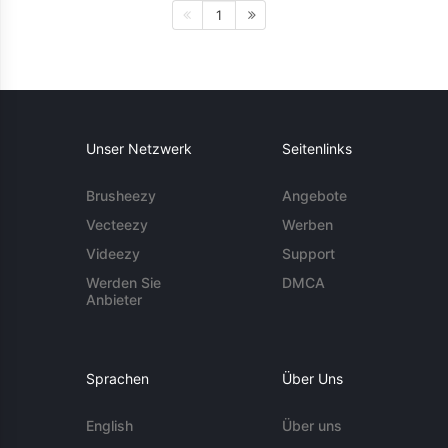
1
Unser Netzwerk
Seitenlinks
Brusheezy
Angebote
Vecteezy
Werben
Videezy
Support
Werden Sie
DMCA
Anbieter
Sprachen
Über Uns
English
Über uns