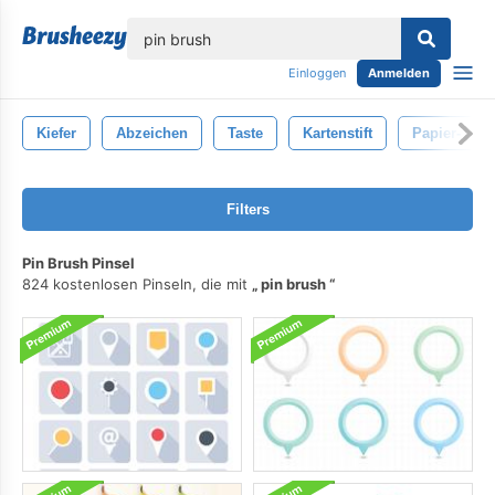
lose
Einloggen
Anmelden
Kiefer
Abzeichen
Taste
Kartenstift
Papier-
Filters
Pin Brush Pinsel
824 kostenlosen Pinseln, die mit
pin brush