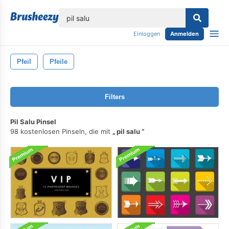
lose
Einloggen
Anmelden
Pfeil
Pfeile
Filters
Pil Salu Pinsel
98 kostenlosen Pinseln, die mit
pil salu