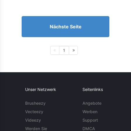
Nächste Seite
1
Unser Netzwerk
Seitenlinks
Brusheezy
Angebote
Vecteezy
Werben
Videezy
Support
Werden Sie
DMCA