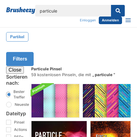
Einloggen
Anmelden
Partikel
Filters
Particule Pinsel
Close
59 kostenlosen Pinseln, die mit
particule
Sortieren
nach:
Bester
Treffer
Neueste
Dateityp
Pinsel
Actions
PSDs