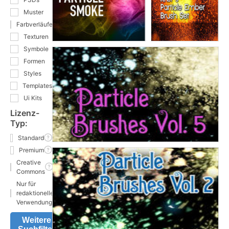
Muster
Farbverläufe
Texturen
Symbole
Formen
Styles
Templates
Ui Kits
Lizenz-
Typ:
Standard
Premium
Creative
Commons
Nur für
redaktionelle
Verwendung
Weitere