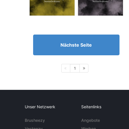
Nächste Seite
1
Unser Netzwerk
Seitenlinks
Brusheezy
Angebote
Vecteezy
Werben