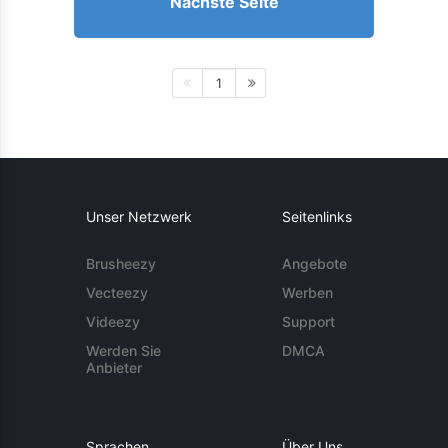
Nächste Seite
1
Unser Netzwerk
Seitenlinks
Brusheezy
Angebote
Vecteezy
Werben
Videezy
Support
Werden Sie
DMCA
Anbieter
Sprachen
Über Uns