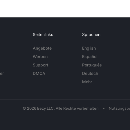
Seitenlinks
Sprachen
Angebote
English
Werben
Español
Support
Português
er
DMCA
Deutsch
Mehr ...
•
© 2026 Eezy LLC. Alle Rechte vorbehalten
Nutzungsb