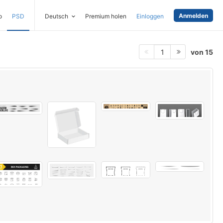
Anmelden
o
PSD
Deutsch
Premium holen
Einloggen
von 15
1