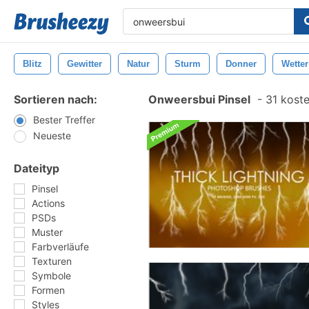
Blitz
Gewitter
Natur
Sturm
Donner
Wetter
Sortieren nach:
Onweersbui Pinsel
-
31 koste
Bester Treffer
Neueste
Dateityp
Pinsel
Actions
PSDs
Muster
Farbverläufe
Texturen
Symbole
Formen
Styles