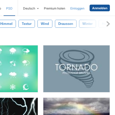
Anmelden
o
PSD
Deutsch
Premium holen
Einloggen
Himmel
Textur
Wind
Draussen
Winter
Herbst