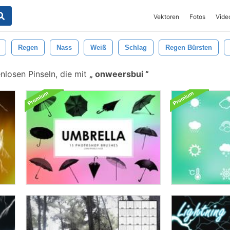
Vektoren
Fotos
Vide
Regen
Nass
Weiß
Schlag
Regen Bürsten
nlosen Pinseln, die mit
onweersbui