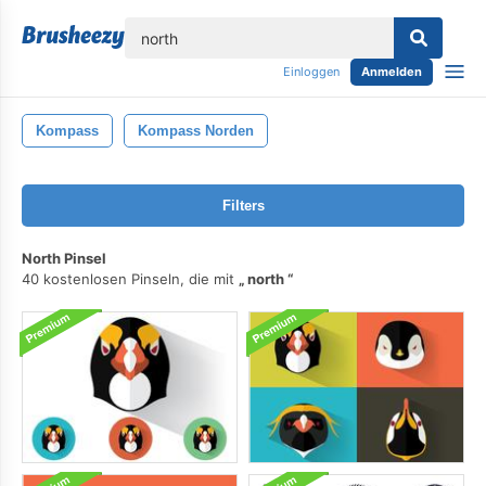
lose
Einloggen
Anmelden
Kompass
Kompass Norden
Filters
North Pinsel
40 kostenlosen Pinseln, die mit
north