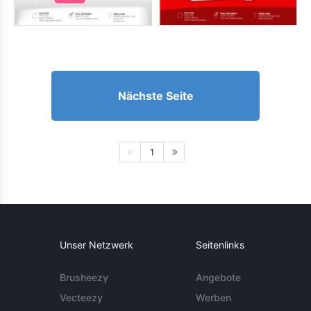
Nächste Seite
1
Unser Netzwerk
Seitenlinks
Brusheezy
Angebote
Vecteezy
Werben