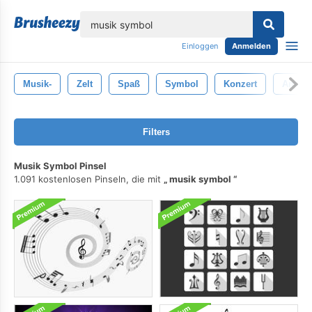
lose
Einloggen
Anmelden
Musik-
Zelt
Spaß
Symbol
Konzert
Amüse
Filters
Musik Symbol Pinsel
1.091 kostenlosen Pinseln, die mit
musik symbol