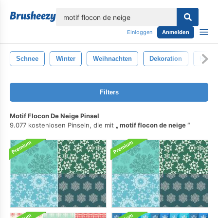
lose
Einloggen
Anmelden
Schnee
Winter
Weihnachten
Dekoration
Hinte
Filters
Motif Flocon De Neige Pinsel
9.077 kostenlosen Pinseln, die mit
motif flocon de neige