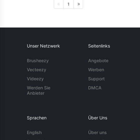
1
Unser Netzwerk
Seitenlinks
Brusheezy
Angebote
Vecteezy
Werben
Videezy
Support
Werden Sie
DMCA
Anbieter
Sprachen
Über Uns
English
Über uns