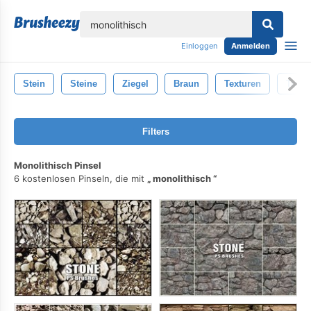
lose
Einloggen
Anmelden
Stein
Steine
Ziegel
Braun
Texturen
Textu
Filters
Monolithisch Pinsel
6 kostenlosen Pinseln, die mit
monolithisch