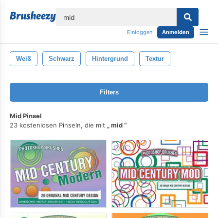
lose
Einloggen
Anmelden
Weiß
Schwarz
Hintergrund
Textur
Filters
Mid Pinsel
23 kostenlosen Pinseln, die mit
mid