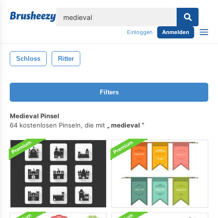
lose
Einloggen
Anmelden
Schloss
Ritter
Filters
Medieval Pinsel
64 kostenlosen Pinseln, die mit
medieval