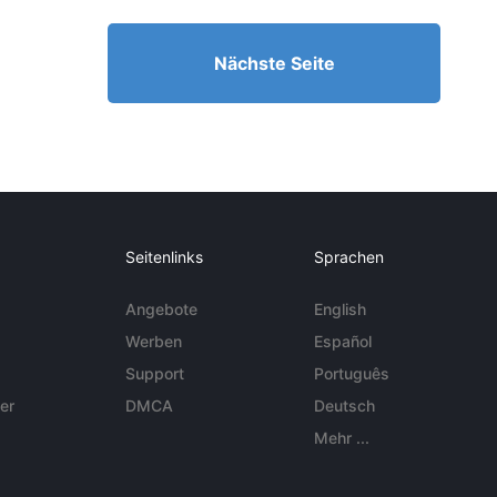
Nächste Seite
Seitenlinks
Sprachen
Angebote
English
Werben
Español
Support
Português
er
DMCA
Deutsch
Mehr ...