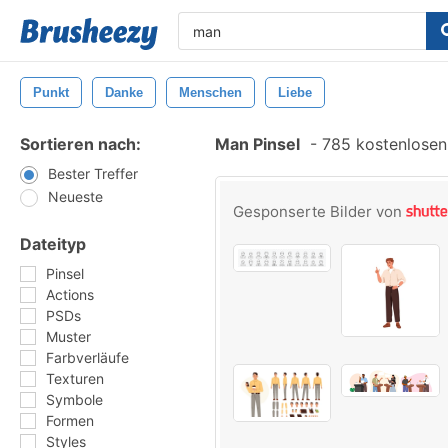
Punkt
Danke
Menschen
Liebe
Sortieren nach:
Man Pinsel
-
785 kostenlosen 
Bester Treffer
Neueste
Gesponserte Bilder von
Dateityp
Pinsel
Actions
PSDs
Muster
Farbverläufe
Texturen
Symbole
Formen
Styles