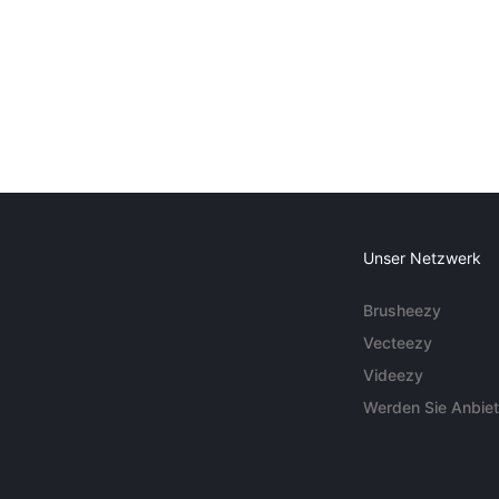
Unser Netzwerk
Brusheezy
Vecteezy
Videezy
Werden Sie Anbiet