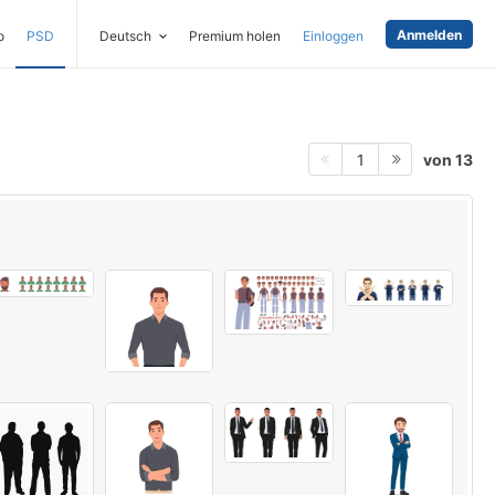
Anmelden
o
PSD
Deutsch
Premium holen
Einloggen
von 13
1