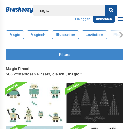
lose
Einloggen
Anmelden
Magie
Magisch
Illustration
Levitation
Phantas
Filters
Magic Pinsel
506 kostenlosen Pinseln, die mit
magic