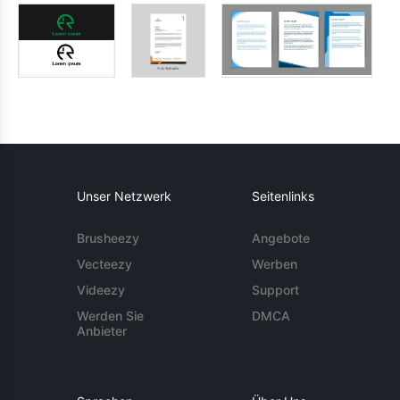
Unser Netzwerk
Seitenlinks
Brusheezy
Angebote
Vecteezy
Werben
Videezy
Support
Werden Sie
DMCA
Anbieter