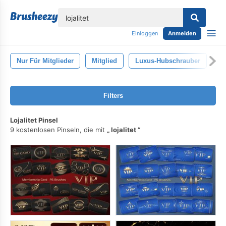
lose
Einloggen
Anmelden
Nur Für Mitglieder
Mitglied
Luxus-Hubschrauber
Ci
Filters
Lojalitet Pinsel
9 kostenlosen Pinseln, die mit
lojalitet